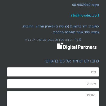
פקס: 08-9469940
info@novatec.co.il
כתובת: רח' ברגמן 2 (כניסה ב') פארק המדע, רחובות.
נמצא 300 מטר מתחנת הרכבת .
© כל הזכוינות שמורות. נובטק. מערכות דיוק בע״מ
כתבו לנו ונחזור אליכם בהקדם: