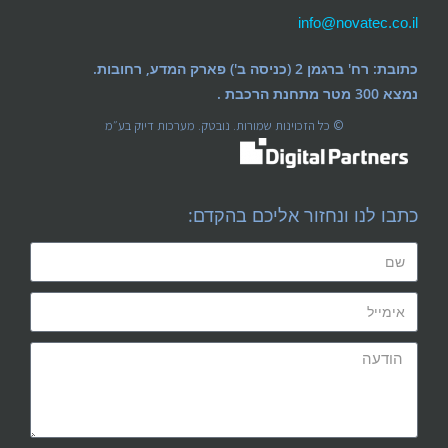
info@novatec.co.il
כתובת: רח' ברגמן 2 (כניסה ב') פארק המדע, רחובות.
נמצא 300 מטר מתחנת הרכבת .
© כל הזכוינות שמורות. נובטק. מערכות דיוק בע״מ
כתבו לנו ונחזור אליכם בהקדם: