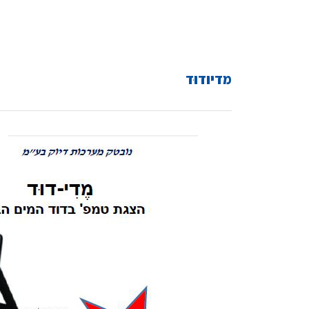
מדיודוּד