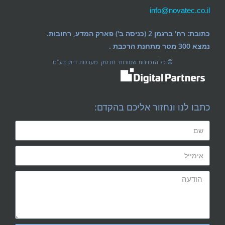
info@novatec.co.il
כתובת: רח' ברגמן 2 (כניסה ב') פארק המדע, רחובות.
נמצא 300 מטר מתחנת הרכבת .
© כל הזכוינות שמורות. נובטק. מערכות דיוק בע״מ
כתבו לנו ונחזור אליכם בהקדם: