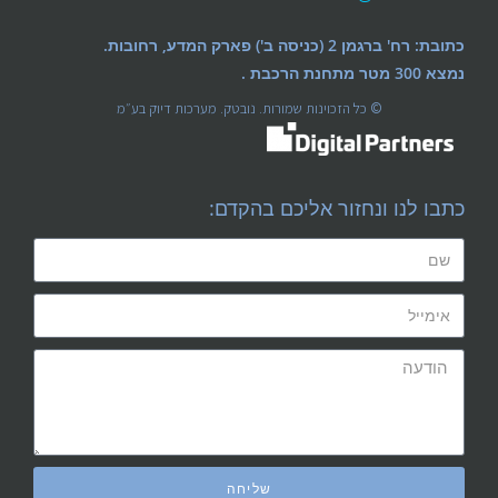
כתובת: רח' ברגמן 2 (כניסה ב') פארק המדע, רחובות.
נמצא 300 מטר מתחנת הרכבת .
© כל הזכוינות שמורות. נובטק. מערכות דיוק בע״מ
כתבו לנו ונחזור אליכם בהקדם:
שליחה